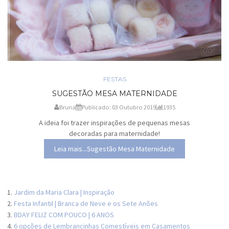
FESTAS
SUGESTÃO MESA MATERNIDADE
Bruna
Publicado: 03 Outubro 2019
1935
A ideia foi trazer inspirações de pequenas mesas
decoradas para maternidade!
Leia mais...Sugestão Mesa Maternidade
Jardim da Maria Clara | Inspiração
Festa Infantil | Branca de Neve e os Sete Anões
BDAY FELIZ COM POUCO | 6 ANOS
6 opções de Lembrancinhas Comestíveis em Casamentos