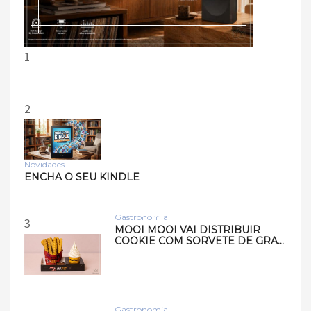
1
2
Novidades
Tecnologia
ENCHA O SEU KINDLE
Samsung lança smart
speakers Music Studio 7 e
Musi…
Gastronomia
3
MOOI MOOI VAI DISTRIBUIR
COOKIE COM SORVETE DE GRA…
Gastronomia