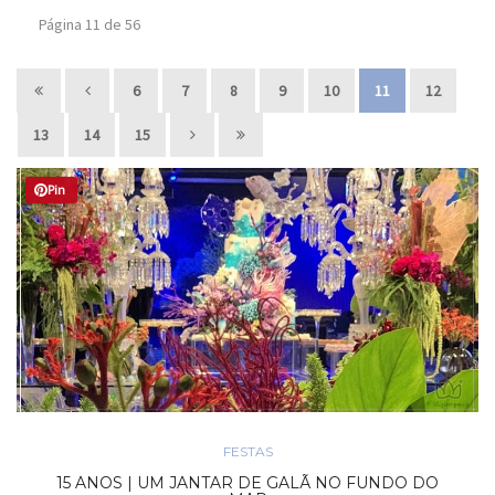
Página 11 de 56
6
7
8
9
10
11
12
13
14
15
Pin
FESTAS
15 ANOS | UM JANTAR DE GALÃ NO FUNDO DO