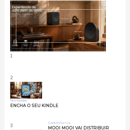
1
2
Novidades
Tecnologia
ENCHA O SEU KINDLE
Samsung lança smart
speakers Music Studio 7 e
Musi…
Gastronomia
3
MOOI MOOI VAI DISTRIBUIR