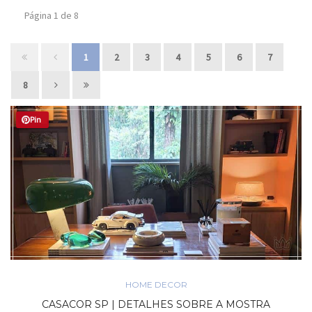
Página 1 de 8
1
2
3
4
5
6
7
8
Pin
HOME DECOR
CASACOR SP | DETALHES SOBRE A MOSTRA