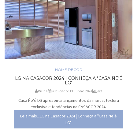
HOME DECOR
LG NA CASACOR 2024 | CONHEÇA A "CASA ÑE'É
LG"
Bruna
Publicado: 13 Junho 2024
922
Casa Ñe’é LG apresenta lançamentos da marca, textura
exclusiva e tendências na CASACOR 2024.
Leia mais...LG na Casacor 2024 | Conheça a "Casa Ñe'é
LG"