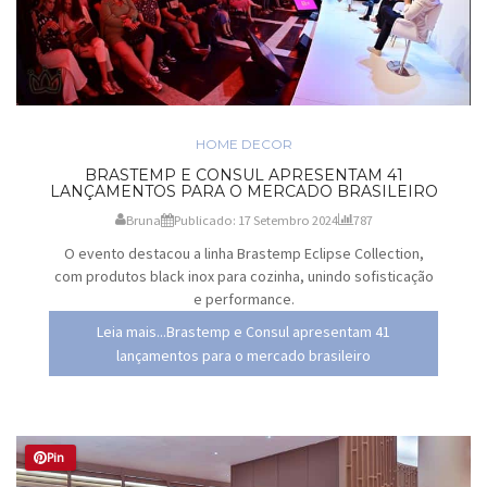
HOME DECOR
BRASTEMP E CONSUL APRESENTAM 41
LANÇAMENTOS PARA O MERCADO BRASILEIRO
Bruna
Publicado: 17 Setembro 2024
787
O evento destacou a linha Brastemp Eclipse Collection,
com produtos black inox para cozinha, unindo sofisticação
e performance.
Leia mais...Brastemp e Consul apresentam 41
lançamentos para o mercado brasileiro
Pin