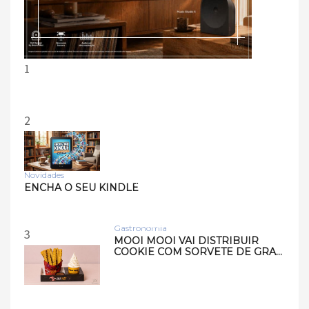
1
2
Novidades
Tecnologia
ENCHA O SEU KINDLE
Samsung lança smart
speakers Music Studio 7 e
Musi…
Gastronomia
3
MOOI MOOI VAI DISTRIBUIR
COOKIE COM SORVETE DE GRA…