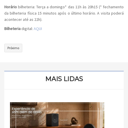
Horário
bilheteria: Terça a domingo* das 11h às 20h15 (* fechamento
da bilheteria física 15 minutos após o último horário. A visita poderá
acontecer até as 22h).
Bilheteria
digital:
AQUI
Próximo
Próximo
artigo:
CASA
6F
|
O
MAIS LIDAS
NOVO
EVENTO
QUERIDINHO
DOS
DECORADORES
E
ARQUITETOS