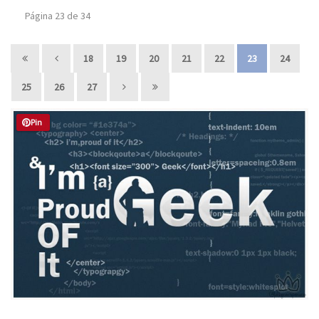
Página 23 de 34
18
19
20
21
22
23
24
25
26
27
Pin