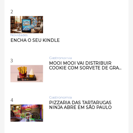
2
Novidades
Tecnologia
ENCHA O SEU KINDLE
Samsung lança smart
speakers Music Studio 7 e
Musi…
Gastronomia
3
MOOI MOOI VAI DISTRIBUIR
COOKIE COM SORVETE DE GRA…
Gastronomia
4
PIZZARIA DAS TARTARUGAS
NINJA ABRE EM SÃO PAULO