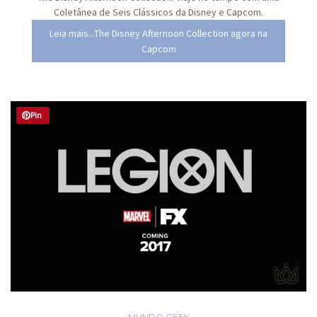
Coletânea de Seis Clássicos da Disney e Capcom.
Leia mais...The Disney Afternoon Collection agora na
Capcom
Pin
MUNDO GEEK