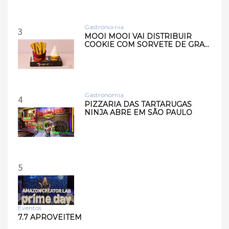
Samsung lança smart
speakers Music Studio 7 e
Musi…
Gastronomia
3
MOOI MOOI VAI DISTRIBUIR
COOKIE COM SORVETE DE GRA…
Gastronomia
4
PIZZARIA DAS TARTARUGAS
NINJA ABRE EM SÃO PAULO
5
Eventos
7.7 APROVEITEM