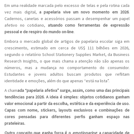
Em uma realidade marcada pelo excesso de telas e pela rotina cada
vez mais digital,
a papelaria vive um novo momento em 2026
.
Cadernos, canetas e acessórios passam a desempenhar um papel
afetivo no cotidiano,
atuando como ferramentas de expressão
pessoal e de respiro do mundo on-line
.
Embora o mercado global de artigos de papelaria escolar siga em
crescimento, estimado em cerca de US$ 111 bilhões em 2026,
segundo o relatório
School
Stationery
Supplies
Market, da Business
Research
Insights, o que mais chama a atenção não são apenas os
números, mas a mudança no comportamento do consumidor.
Estudantes e jovens adultos buscam produtos que reflitam
identidade e emoções, além do que apenas “está na lista”.
A cham
ada “papelaria afetiva” surge, assim, como uma das principais
tendências para 2026. A ideia é simples: objetos cotidianos ganham
valor emocional a partir da escolha, estética e da experiência de uso.
Capas com nome,
stickers
, layouts exclusivos e combinações de
cores pensadas para diferentes perfis ganham espaço nas
prateleiras.
Outro conceito que ganha força é o
emotionaring
: a capacidade de