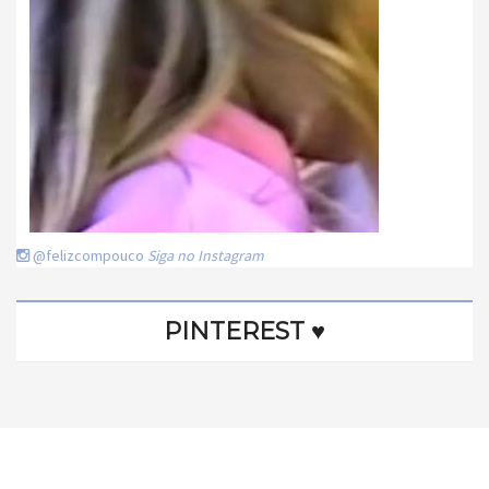
@felizcompouco
Siga no Instagram
PINTEREST ♥