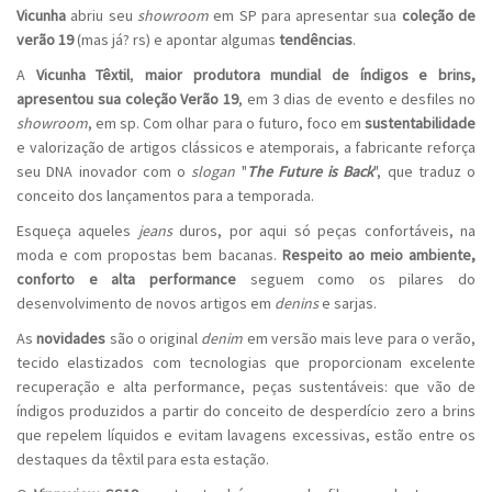
Vicunha
abriu seu
showroom
em SP para apresentar sua
coleção de
verão 19
(mas já? rs) e apontar algumas
tendências
.
A
Vicunha Têxtil
,
maior produtora mundial de índigos e brins,
apresentou sua coleção Verão 19
, em 3 dias de evento e desfiles no
showroom
, em sp. Com olhar para o futuro, foco em
sustentabilidade
e valorização de artigos clássicos e atemporais, a fabricante reforça
seu DNA inovador com o
slogan
"
The Future is Back
", que traduz o
conceito dos lançamentos para a temporada.
Esqueça aqueles
jeans
duros, por aqui só peças confortáveis, na
moda e com propostas bem bacanas.
Respeito ao meio ambiente,
conforto e alta performance
seguem como os pilares do
desenvolvimento de novos artigos em
denins
e sarjas.
As
novidades
são o original
denim
em versão mais leve para o verão,
tecido elastizados com tecnologias que proporcionam excelente
recuperação e alta performance, peças sustentáveis: que vão de
índigos produzidos a partir do conceito de desperdício zero a brins
que repelem líquidos e evitam lavagens excessivas, estão entre os
destaques da têxtil para esta estação.