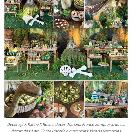
Decoração: Karine X Rocha, doces: Mariana Franco Junqueira, doces
decorados: Lara Finata Doceria e macarrons: Viva os Macarrons