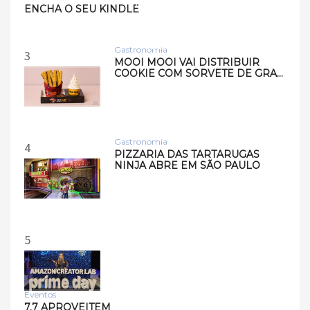
Tecnologia
ENCHA O SEU KINDLE
Samsung lança smart
speakers Music Studio 7 e
Musi…
Gastronomia
3
MOOI MOOI VAI DISTRIBUIR
COOKIE COM SORVETE DE GRA…
Gastronomia
4
PIZZARIA DAS TARTARUGAS
NINJA ABRE EM SÃO PAULO
5
Eventos
7.7 APROVEITEM