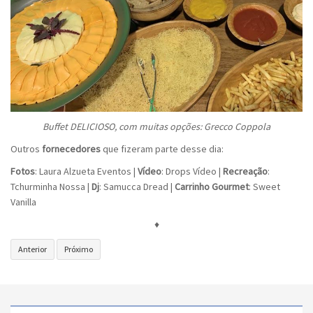
Buffet DELICIOSO, com muitas opções: Grecco Coppola
Outros
fornecedores
que fizeram parte desse dia:
Fotos
: Laura Alzueta Eventos |
Vídeo
: Drops Vídeo |
Recreação
:
Tchurminha Nossa |
Dj
: Samucca Dread |
Carrinho Gourmet
: Sweet
Vanilla
♦
Artigo
Próximo
Anterior
Próximo
anterior:
artigo:
As
Tendências
Principais
2020
Tendências
|
de
O