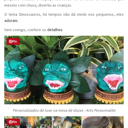
mesmo com chuva, divertiu as crianças.
O tema Dinossauros, há tempos não dá medo nos pequenos, eles
adoram
.
Vem comigo, conferir os
detalhes
:
Pin
Personalizados de luxo na mesa de doces - Arts Personnalite
Pin