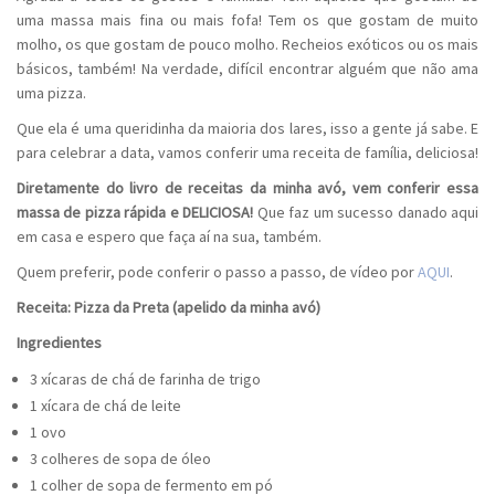
uma massa mais fina ou mais fofa! Tem os que gostam de muito
molho, os que gostam de pouco molho. Recheios exóticos ou os mais
básicos, também! Na verdade, difícil encontrar alguém que não ama
uma pizza.
Que ela é uma queridinha da maioria dos lares, isso a gente já sabe. E
para celebrar a data, vamos conferir uma receita de família, deliciosa!
Diretamente do livro de receitas da minha avó, vem conferir essa
massa de pizza rápida e DELICIOSA!
Que faz um sucesso danado aqui
em casa e espero que faça aí na sua, também.
Quem preferir, pode conferir o passo a passo, de vídeo por
AQUI
.
Receita: Pizza da Preta (apelido da minha avó)
Ingredientes
3 xícaras de chá de farinha de trigo
1 xícara de chá de leite
1 ovo
3 colheres de sopa de óleo
1 colher de sopa de fermento em pó