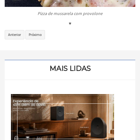
Pizza de mussarela com provolone
♥
Artigo
Próximo
Anterior
Próximo
anterior:
artigo:
COXINHA
Dia
|
Mundial
OFNER
do
APRESENTA
Chocolate
MAIS LIDAS
NOVIDADES
|
Comemore