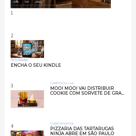
1
2
Novidades
Tecnologia
ENCHA O SEU KINDLE
Samsung lança smart
speakers Music Studio 7 e
Musi…
Gastronomia
3
MOOI MOOI VAI DISTRIBUIR
COOKIE COM SORVETE DE GRA…
Gastronomia
4
PIZZARIA DAS TARTARUGAS
NINJA ABRE EM SÃO PAULO