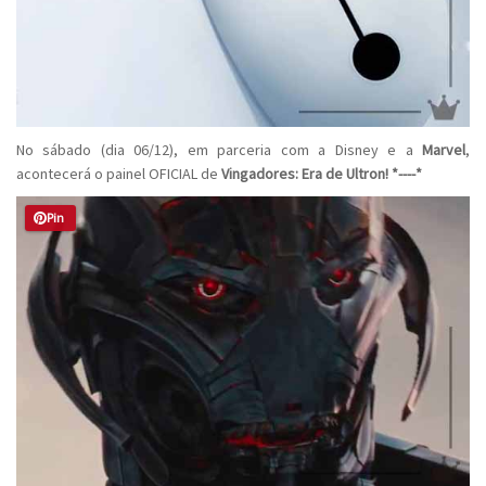
No sábado (dia 06/12), em parceria com a Disney e a
Marvel
,
acontecerá o painel OFICIAL de
Vingadores: Era de Ultron! *----*
Pin