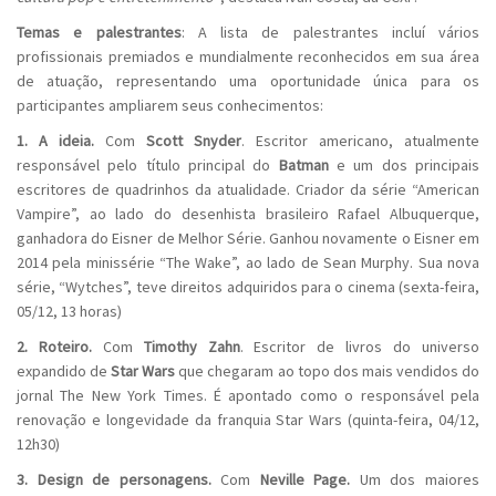
Temas e palestrantes
:
A lista de palestrantes incluí vários
profissionais premiados e mundialmente reconhecidos em sua área
de atuação, representando uma oportunidade única para os
participantes ampliarem seus conhecimentos:
1. A ideia.
Com
Scott Snyder
. Escritor americano, atualmente
responsável pelo título principal do
Batman
e um dos principais
escritores de quadrinhos da atualidade. Criador da série “American
Vampire”, ao lado do desenhista brasileiro Rafael Albuquerque,
ganhadora do Eisner de Melhor Série. Ganhou novamente o Eisner em
2014 pela minissérie “The Wake”, ao lado de Sean Murphy. Sua nova
série, “Wytches”, teve direitos adquiridos para o cinema (sexta-feira,
05/12, 13 horas)
2. Roteiro.
Com
Timothy Zahn
. Escritor de livros do universo
expandido de
Star Wars
que chegaram ao topo dos mais vendidos do
jornal The New York Times. É apontado como o responsável pela
renovação e longevidade da franquia Star Wars (quinta-feira, 04/12,
12h30)
3. Design de personagens.
Com
Neville Page.
Um dos maiores