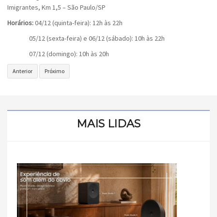
Imigrantes, Km 1,5 – São Paulo/SP
Horários:
04/12 (quinta-feira): 12h às 22h
05/12 (sexta-feira) e 06/12 (sábado): 10h às 22h
07/12 (domingo): 10h às 20h
Artigo
Próximo
Anterior
Próximo
anterior:
artigo:
Comic
Comic
Con
Con
Experience
no
2014:
Brasil
MAIS LIDAS
Eu
Fui