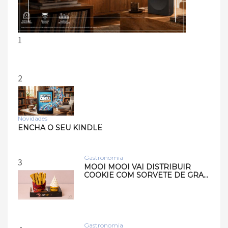
1
2
Novidades
Tecnologia
ENCHA O SEU KINDLE
Samsung lança smart
speakers Music Studio 7 e
Musi…
Gastronomia
3
MOOI MOOI VAI DISTRIBUIR
COOKIE COM SORVETE DE GRA…
Gastronomia