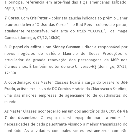
a principal referência em arte-final das HQs americanas (sábado,
06/12, 12h30).
7. Cores.
Com
Cris Peter
– colorista gaúcha indicada ao prêmio Eisner
e autora do livro “O Uso das Cores” – e Rod Reis – colorista e pintor,
atualmente responsável pela arte do título “C.O.W.L.”, da Image
Comics (domingo, 07/12, 10h30)
8. O papel do editor
. Com
Sidney Gusman
. Editor e responsável por
novos negócios do estúdio Mauricio de Sousa Produções e
articulador da grande renovação dos personagens da
MSP
nos
últimos anos. É também editor do site UniversoHQ (domingo, 07/12,
12h30).
A coordenação das Master Classes ficará a cargo do brasileiro
Joe
Prado
, artista exclusivo da
DC Comics
e sócio da Chiaroscuro Studios,
uma das maiores empresas de agenciamento de quadrinistas do
mundo.
As Master Classes acontecerão em um dos auditórios da CCXP,
de 4 a
7 de dezembro
. O espaço será equipado para atender às
necessidades de cada palestrante visando à melhor transmissão do
conteúdo. As atividades com palestrantes estrangeiros contarão