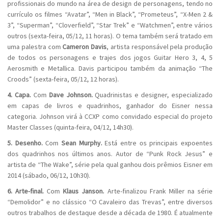
profissionais do mundo na área de design de personagens, tendo no
currículo os filmes “Avatar”, “Men in Black”, “Prometeus”, “X-Men 2 &
3”, “Superman”, “Cloverfield”, “Star Trek” e “Watchmen”, entre vários
outros (sexta-feira, 05/12, 11 horas). O tema também será tratado em
uma palestra com
Cameron Davis
, artista responsável pela produção
de todos os personagens e trajes dos jogos Guitar Hero 3, 4, 5
Aerosmith e Metallica. Davis participou também da animação “The
Croods” (sexta-feira, 05/12, 12 horas).
4. Capa.
Com
Dave Johnson.
Quadrinistas e designer, especializado
em capas de livros e quadrinhos, ganhador do Eisner nessa
categoria. Johnson virá à CCXP como convidado especial do projeto
Master Classes (quinta-feira, 04/12, 14h30).
5. Desenho.
Com
Sean Murphy.
Está entre os principais expoentes
dos quadrinhos nos últimos anos. Autor de “Punk Rock Jesus” e
artista de “The Wake”, série pela qual ganhou dois prêmios Eisner em
2014 (sábado, 06/12, 10h30).
6. Arte-final.
Com
Klaus Janson.
Arte-finalizou Frank Miller na série
“Demolidor” e no clássico “O Cavaleiro das Trevas”, entre diversos
outros trabalhos de destaque desde a década de 1980. É atualmente