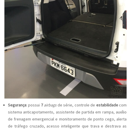
Segurança
: possui
7
airbags
de série, controle de
estabilidade
com
sistema anticapotamento, assistente de partida em rampa, auxílio
de frenagem emergencial e monitoramento de ponto cego, alerta
de tráfego cruzado, acesso inteligente que trava e destrava as