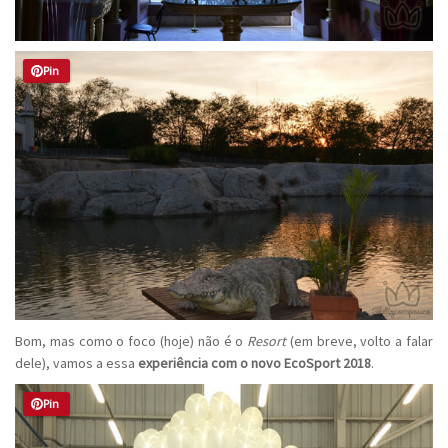
Pin
Bom, mas como o foco (hoje) não é o
Resort
(em breve, volto a falar
dele), vamos a essa
experiência com o novo EcoSport 2018
.
Pin