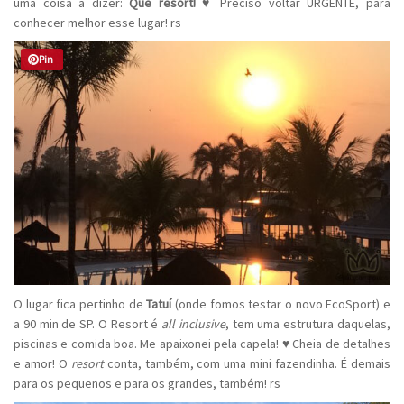
uma coisa a dizer:
Que resort!
♥ Preciso voltar URGENTE, para
conhecer melhor esse lugar! rs
Pin
O lugar fica pertinho de
Tatuí
(onde fomos testar o novo EcoSport) e
a 90 min de SP. O Resort é
all inclusive
, tem uma estrutura daquelas,
piscinas e comida boa. Me apaixonei pela capela! ♥ Cheia de detalhes
e amor! O
resort
conta, também, com uma mini fazendinha. É demais
para os pequenos e para os grandes, também! rs