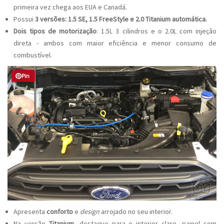
primeira vez chega aos EUA e Canadá.
Possui
3 versões: 1.5 SE, 1.5 FreeStyle e 2.0 Titanium automática.
Dois tipos de motorização
: 1.5L 3 cilindros e o 2.0L com injeção
direta - ambos com maior eficiência e menor consumo de
combustível.
Pin
Apresenta
conforto
e
design
arrojado no seu interior.
Na versão
Titanium
, destaque para o interior claro, painel com