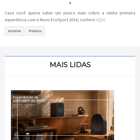
♦
Caso você queria saber um pouco mais sobre a minha primeira
experiência com o Novo EcoSport 2018, confere
AQUI
.
Artigo
Próximo
Anterior
Próximo
anterior:
artigo:
New
NAT
Fiesta
GEO
2018
KIDS
|
|
MAIS LIDAS
Review
Estreia
sobre
no
o
Brasil
Veículo
dia
03
de
Outubro