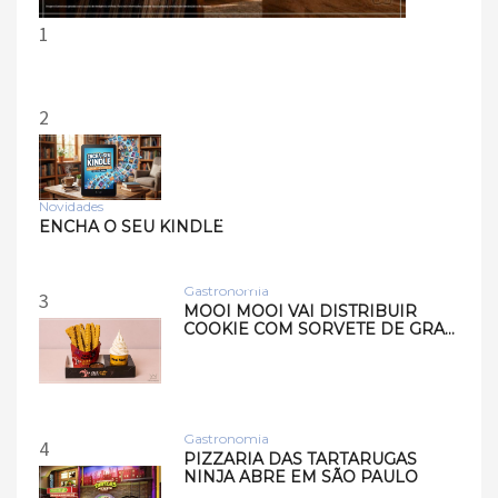
1
2
Novidades
Tecnologia
ENCHA O SEU KINDLE
Samsung lança smart
speakers Music Studio 7 e
Musi…
Gastronomia
3
MOOI MOOI VAI DISTRIBUIR
COOKIE COM SORVETE DE GRA…
Gastronomia
4
PIZZARIA DAS TARTARUGAS
NINJA ABRE EM SÃO PAULO