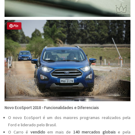
Pin
Novo EcoSport 2018 - Funcionalidades e Diferenciais
O novo EcoSport é um dos maiores programas realizados pela
Ford e liderado pelo Brasil.
O Carro é
vendido
em mais de
140 mercados globais
e pela