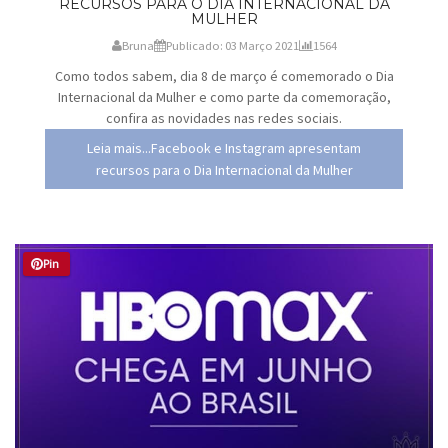
RECURSOS PARA O DIA INTERNACIONAL DA
MULHER
Bruna
Publicado: 03 Março 2021
1564
Como todos sabem, dia 8 de março é comemorado o Dia
Internacional da Mulher e como parte da comemoração,
confira as novidades nas redes sociais.
Leia mais...Facebook e Instagram apresentam
recursos para o Dia Internacional da Mulher
Pin