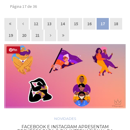
Página 17 de 36
12
13
14
15
16
17
18
19
20
21
Pin
NOVIDADES
FACEBOOK E INSTAGRAM APRESENTAM