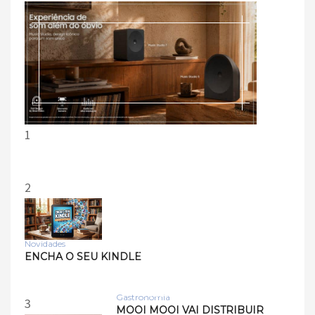
1
2
Novidades
Tecnologia
ENCHA O SEU KINDLE
Samsung lança smart
speakers Music Studio 7 e
Musi…
Gastronomia
3
MOOI MOOI VAI DISTRIBUIR