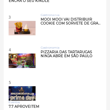
ENCHA O SEU KINDLE
Samsung lança smart
speakers Music Studio 7 e
Musi…
Gastronomia
3
MOOI MOOI VAI DISTRIBUIR
COOKIE COM SORVETE DE GRA…
Gastronomia
4
PIZZARIA DAS TARTARUGAS
NINJA ABRE EM SÃO PAULO
5
Eventos
7.7 APROVEITEM