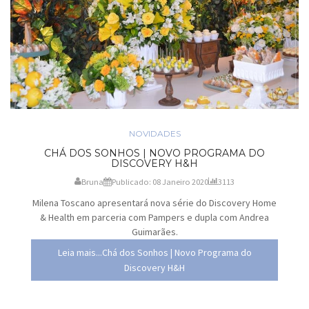
NOVIDADES
CHÁ DOS SONHOS | NOVO PROGRAMA DO
DISCOVERY H&H
Bruna
Publicado: 08 Janeiro 2020
3113
Milena Toscano apresentará nova série do Discovery Home
& Health em parceria com Pampers e dupla com Andrea
Guimarães.
Leia mais...Chá dos Sonhos | Novo Programa do
Discovery H&H