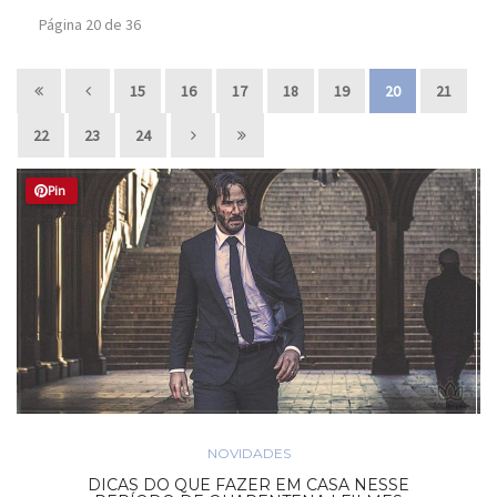
Página 20 de 36
15
16
17
18
19
20
21
22
23
24
Pin
NOVIDADES
DICAS DO QUE FAZER EM CASA NESSE