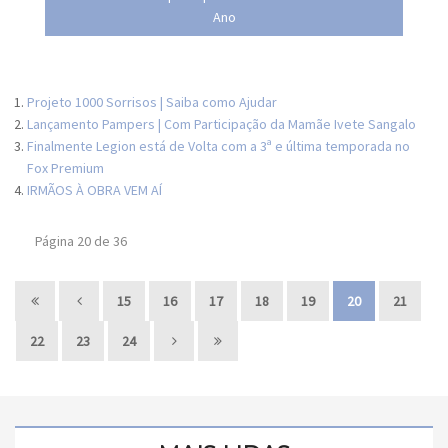
Ano
Projeto 1000 Sorrisos | Saiba como Ajudar
Lançamento Pampers | Com Participação da Mamãe Ivete Sangalo
Finalmente Legion está de Volta com a 3ª e última temporada no
Fox Premium
IRMÃOS À OBRA VEM AÍ
Página 20 de 36
15
16
17
18
19
20
21
22
23
24