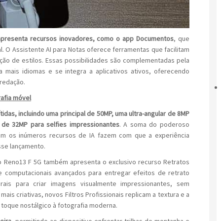
apresenta recursos inovadores, como o app Documentos
, que
al. O Assistente AI para Notas oferece ferramentas que facilitam
ação de estilos. Essas possibilidades são complementadas pela
 mais idiomas e se integra a aplicativos ativos, oferecendo
 redação.
afia móvel
idas, incluindo uma principal de 50MP, uma ultra-angular de 8MP
de 32MP para selfies impressionantes
. A soma do poderoso
om os inúmeros recursos de IA fazem com que a experiência
sse lançamento.
o Reno13 F 5G também apresenta o exclusivo recurso Retratos
 e computacionais avançados para entregar efeitos de retrato
rais para criar imagens visualmente impressionantes, sem
is criativas, novos Filtros Profissionais replicam a textura e a
 toque nostálgico à fotografia moderna.