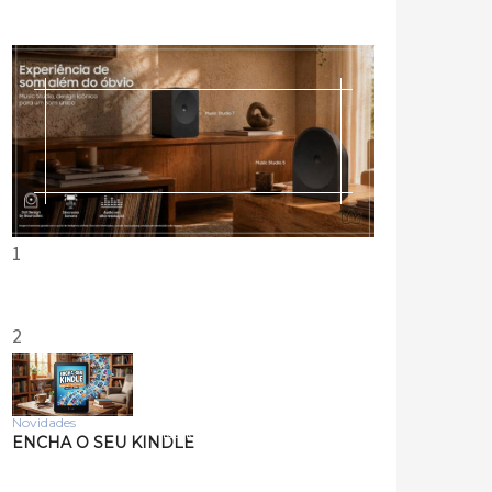
1
2
Novidades
Tecnologia
ENCHA O SEU KINDLE
Samsung lança smart
speakers Music Studio 7 e