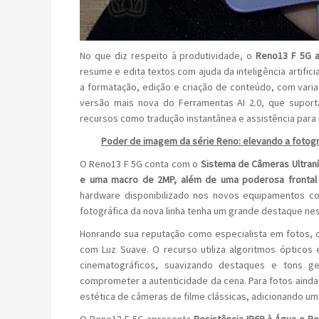
No que diz respeito à produtividade, o
Reno13 F 5G 
resume e edita textos com ajuda da inteligência artifici
a formatação, edição e criação de conteúdo, com vari
versão mais nova do Ferramentas AI 2.0, que suporta
recursos como tradução instantânea e assistência para
Poder de imagem da série Reno: elevando a fotogr
O Reno13 F 5G conta com o
Sistema de Câmeras Ultranít
e uma macro de 2MP, além de uma poderosa frontal 
hardware disponibilizado nos novos equipamentos c
fotográfica da nova linha tenha um grande destaque ne
Honrando sua reputação como especialista em fotos, 
com Luz Suave. O recurso utiliza algoritmos ópticos
cinematográficos, suavizando destaques e tons ge
comprometer a autenticidade da cena. Para fotos ainda ma
estética de câmeras de filme clássicas, adicionando um