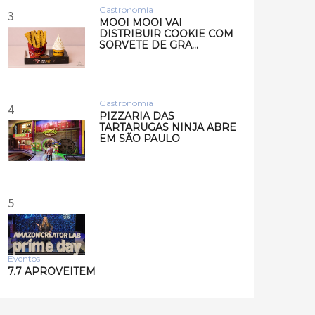
Musi…
Gastronomia
3
MOOI MOOI VAI
DISTRIBUIR COOKIE COM
SORVETE DE GRA…
Gastronomia
4
PIZZARIA DAS
TARTARUGAS NINJA ABRE
EM SÃO PAULO
5
Eventos
7.7 APROVEITEM