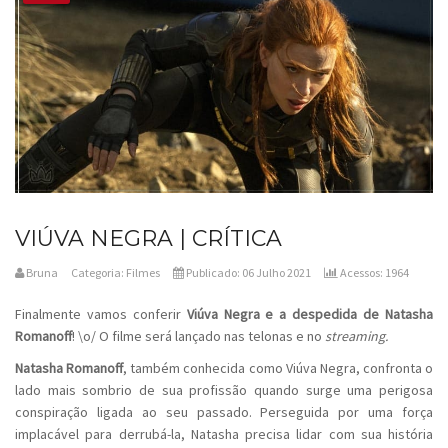
VIÚVA NEGRA | CRÍTICA
Bruna
Categoria:
Filmes
Publicado: 06 Julho 2021
Acessos: 1964
Finalmente vamos conferir
Viúva Negra e a despedida de Natasha
Romanoff
! \o/ O filme será lançado nas telonas e no
streaming.
Natasha Romanoff
, também conhecida como Viúva Negra, confronta o
lado mais sombrio de sua profissão quando surge uma perigosa
conspiração ligada ao seu passado. Perseguida por uma força
implacável para derrubá-la, Natasha precisa lidar com sua história