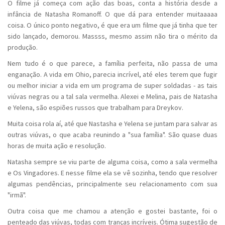
O filme já começa com ação das boas, conta a história desde a
infância de Natasha Romanoff. O que dá para entender muitaaaaa
coisa. O único ponto negativo, é que era um filme que já tinha que ter
sido lançado, demorou. Massss, mesmo assim não tira o mérito da
produção.
Nem tudo é o que parece, a família perfeita, não passa de uma
enganação. A vida em Ohio, parecia incrível, até eles terem que fugir
ou melhor iniciar a vida em um programa de super soldadas - as tais
viúvas negras ou a tal sala vermelha. Alexei e Melina, pais de Natasha
e Yelena, são espiões russos que trabalham para Dreykov.
Muita coisa rola aí, até que Nastasha e Yelena se juntam para salvar as
outras viúvas, o que acaba reunindo a "sua família". São quase duas
horas de muita ação e resolução.
Natasha sempre se viu parte de alguma coisa, como a sala vermelha
e Os Vingadores. E nesse filme ela se vê sozinha, tendo que resolver
algumas pendências, principalmente seu relacionamento com sua
"irmã".
Outra coisa que me chamou a atenção e gostei bastante, foi o
penteado das viúvas, todas com tranças incríveis. Ótima sugestão de