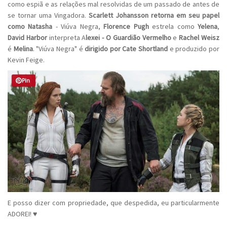
como espiã e as relações mal resolvidas de um passado de antes de
se tornar uma Vingadora.
Scarlett Johansson retorna em seu papel
como Natasha
- Viúva Negra,
Florence Pugh
estrela como
Yelena
,
David Harbor
interpreta A
lexei - O Guardião Vermelho
e
Rachel Weisz
é
Melina
. "Viúva Negra" é
dirigido por Cate Shortland
e produzido por
Kevin Feige.
Pin
E posso dizer com propriedade, que despedida, eu particularmente
ADOREI! ♥