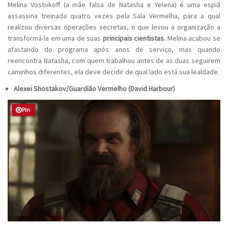
Melina Vostokoff (a mãe falsa de Natasha e Yelena) é uma espiã
assassina treinada quatro vezes pela Sala Vermelha, para a qual
realizou diversas operações secretas, o que levou a organização a
transformá-la em uma de suas
principais cientistas.
Melina acabou se
afastando do programa após anos de serviço, mas quando
reencontra Natasha, com quem trabalhou antes de as duas seguirem
caminhos diferentes, ela deve decidir de qual lado está sua lealdade.
Alexei Shostakov/Guardião Vermelho (David Harbour)
Pin