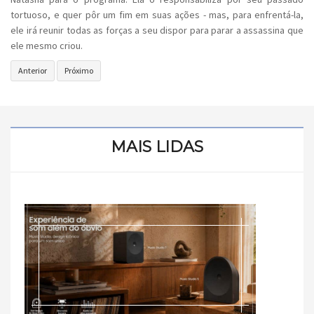
tortuoso, e quer pôr um fim em suas ações - mas, para enfrentá-la,
ele irá reunir todas as forças a seu dispor para parar a assassina que
ele mesmo criou.
Artigo
Próximo
Anterior
Próximo
anterior:
artigo:
OS
Perseguição
AUSENTES
na
|
Neve
SÉRIE
|
MAIS LIDAS
NACIONAL
crítica
VICIANTE
na
HBO
MAX