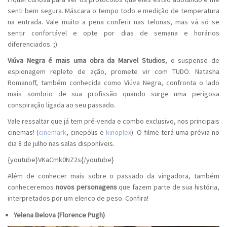
senti bem segura. Máscara o tempo todo e medição de temperatura
na entrada. Vale muito a pena conferir nas telonas, mas vá só se
sentir confortável e opte por dias de semana e horários
diferenciados. ;)
Viúva Negra é mais uma obra da Marvel Studios
, o suspense de
espionagem repleto de ação, promete vir com TUDO. Natasha
Romanoff, também conhecida como Viúva Negra, confronta o lado
mais sombrio de sua profissão quando surge uma perigosa
conspiração ligada ao seu passado.
Vale ressaltar que já tem pré-venda e combo exclusivo, nos principais
cinemas! (
cinemark
, cinepólis e
kinoplex
) O filme terá uma prévia no
dia 8 de julho nas salas disponíveis.
{youtube}VKaCmk0NZ2s{/youtube}
Além de conhecer mais sobre o passado da vingadora, também
conheceremos
novos personagens
que fazem parte de sua história,
interpretados por um elenco de peso. Confira!
Yelena Belova (Florence Pugh)