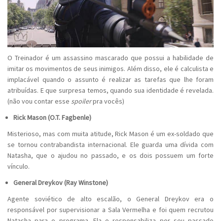
O Treinador é um assassino mascarado que possui a habilidade de
imitar os movimentos de seus inimigos. Além disso, ele é calculista e
implacável quando o assunto é realizar as tarefas que lhe foram
atribuídas. E que surpresa temos, quando sua identidade é revelada.
(não vou contar esse
spoiler
pra vocês)
Rick Mason (O.T. Fagbenle)
Misterioso, mas com muita atitude, Rick Mason é um ex-soldado que
se tornou contrabandista internacional. Ele guarda uma dívida com
Natasha, que o ajudou no passado, e os dois possuem um forte
vínculo.
General Dreykov (Ray Winstone)
Agente soviético de alto escalão, o General Dreykov era o
responsável por supervisionar a Sala Vermelha e foi quem recrutou
Natasha para o programa. Ela o responsabiliza por seu passado