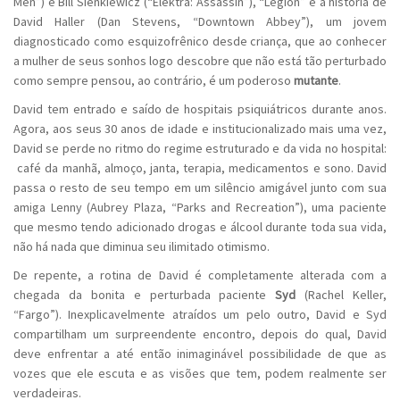
Men”) e Bill Sienkiewicz (“Elektra: Assassin”), “Legion” é a história de
David Haller (Dan Stevens, “Downtown Abbey”), um jovem
diagnosticado como esquizofrênico desde criança, que ao conhecer
a mulher de seus sonhos logo descobre que não está tão perturbado
como sempre pensou, ao contrário, é um poderoso
mutante
.
David tem entrado e saído de hospitais psiquiátricos durante anos.
Agora, aos seus 30 anos de idade e institucionalizado mais uma vez,
David se perde no ritmo do regime estruturado e da vida no hospital:
café da manhã, almoço, janta, terapia, medicamentos e sono. David
passa o resto de seu tempo em um silêncio amigável junto com sua
amiga Lenny (Aubrey Plaza, “Parks and Recreation”), uma paciente
que mesmo tendo adicionado drogas e álcool durante toda sua vida,
não há nada que diminua seu ilimitado otimismo.
De repente, a rotina de David é completamente alterada com a
chegada da bonita e perturbada paciente
Syd
(Rachel Keller,
“Fargo”). Inexplicavelmente atraídos um pelo outro, David e Syd
compartilham um surpreendente encontro, depois do qual, David
deve enfrentar a até então inimaginável possibilidade de que as
vozes que ele escuta e as visões que tem, podem realmente ser
verdadeiras.