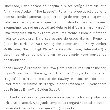
Obcecado, David escapa do hospital e busca refúgio com sua irmã
Amy (Katie Aselton, “The League”). Porém, a preocupação de Amy
com seu irmão é superada por seu desejo de proteger a imagem da
vida suburbana perfeita que tem construído para si mesma.
Eventualmente, Syd guia David até
Melanie Bird
(Jean Smart, “Fargo),
uma terapeuta muito exigente com uma mente aguda e métodos
nada convencionais. Ela e sua equipe de especialistas - Ptonomy
(Jeremie Harris, “A Walk Among the Tombstones”) Kerry (Amber
Midthunder, “Hell or High Water”) e Cary (Bill Irwin, “Interstellar”) –
abrem os olhos de David a um extraordinário novo mundo de
possibilidades.
Noah Hawley é Produtor Executivo junto com Lauren Shuler Donner,
Bryan Singer, Simon Kinberg, Jeph Loeb, Jim Chory e John Cameron.
“Legion” é o último projeto de Hawley e Cameron, dois dos
Produtores Executivos de “Fargo”, a série limitada do FX vencedora
dos Prêmios Emmy® e Golden Globe®.
No Brasil a primeira temporada vai ao ar no FX todas as quintas, às
22h30 (Já acabou!). A segunda temporada chegará no Brasil e outros
países da América Latina só em
2018
. (chorando!)