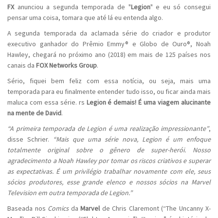
FX
anunciou a segunda temporada de "
Legion
" e eu só consegui
pensar uma coisa, tomara que até lá eu entenda algo.
A segunda temporada da aclamada série do criador e produtor
executivo ganhador do Prêmio Emmy® e Globo de Ouro®, Noah
Hawley, chegará no próximo ano (2018) em mais de 125 países nos
canais da
FOX Networks Group
.
Sério, fiquei bem feliz com essa notícia, ou seja, mais uma
temporada para eu finalmente entender tudo isso, ou ficar ainda mais
maluca com essa série. rs
Legion é demais! É uma viagem alucinante
na mente de David
.
“A primeira temporada de Legion é uma realização impressionante”
,
disse Schrier.
“Mais que uma série nova, Legion é um enfoque
totalmente original sobre o gênero de super-herói. Nosso
agradecimento a Noah Hawley por tomar os riscos criativos e superar
as expectativas. É um privilégio trabalhar novamente com ele, seus
sócios produtores, esse grande elenco e nossos sócios na Marvel
Television em outra temporada de Legion.”
Baseada nos
Comics
da
Marvel
de Chris Claremont (“The Uncanny X-