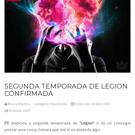
SEGUNDA TEMPORADA DE LEGION
CONFIRMADA
Bruna Martins
Categoria:
Novidades
Publicado: 03 Abril 2017
Acessos: 2929
FX
anunciou a segunda temporada de "
Legion
" e eu só consegui
pensar uma coisa, tomara que até lá eu entenda algo.