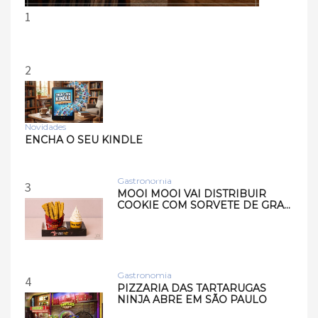
1
2
Novidades
Tecnologia
ENCHA O SEU KINDLE
Samsung lança smart
speakers Music Studio 7 e
Musi…
Gastronomia
3
MOOI MOOI VAI DISTRIBUIR
COOKIE COM SORVETE DE GRA…
Gastronomia
4
PIZZARIA DAS TARTARUGAS
NINJA ABRE EM SÃO PAULO