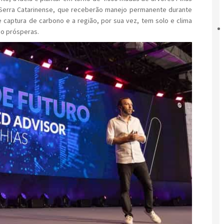
a Serra Catarinense, que receberão manejo permanente durante
e captura de carbono e a região, por sua vez, tem solo e clima
no prósperas.