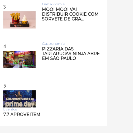
Musi…
Gastronomia
3
MOOI MOOI VAI
DISTRIBUIR COOKIE COM
SORVETE DE GRA…
Gastronomia
4
PIZZARIA DAS
TARTARUGAS NINJA ABRE
EM SÃO PAULO
5
Eventos
7.7 APROVEITEM