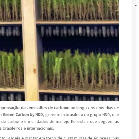
pensação das emissões de carbono
ao longo dos dois dias de
 o
Green Carbon by NDD
, greentech brasileira do grupo NDD, que
ra de carbono em unidades de manejo florestais que seguem as
brasileiros e internacionais.
o, a ideia é plantar em torno de 4.000 mudas de árvores Pinus