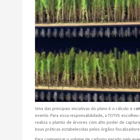
Uma das principais iniciativas do plano é o cálculo e c
om
evento. Para essa responsabilidade, a TOTVS escolheu
realiza o plantio de árvores com alto poder de captu
boas práticas estabelecidas pelos órgãos fiscalizadores 
Para compensar o volume de carbono gerado pelo event