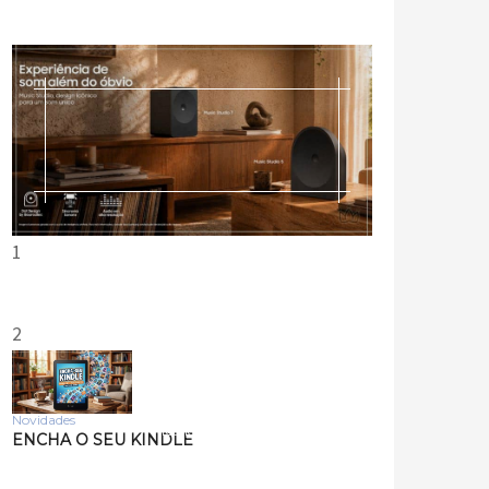
1
2
Novidades
Tecnologia
ENCHA O SEU KINDLE
Samsung lança smart
speakers Music Studio 7 e